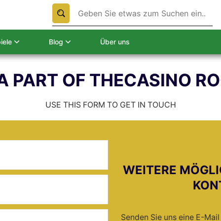
Non-
iele
Blog
Über uns
A PART OF THECASINO R
USE THIS FORM TO GET IN TOUCH
WEITERE MÖGLI
KON
Senden Sie uns eine E-Mail