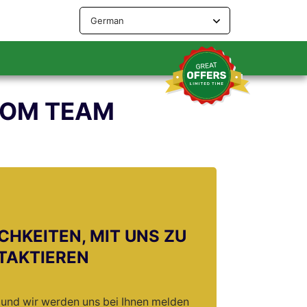
German
OOM TEAM
CHKEITEN, MIT UNS ZU
TAKTIEREN
 und wir werden uns bei Ihnen melden