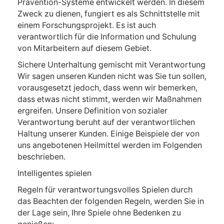
Prävention-Systeme entwickelt werden. In diesem
Zweck zu dienen, fungiert es als Schnittstelle mit
einem Forschungsprojekt. Es ist auch
verantwortlich für die Information und Schulung
von Mitarbeitern auf diesem Gebiet.
Sichere Unterhaltung gemischt mit Verantwortung
Wir sagen unseren Kunden nicht was Sie tun sollen,
vorausgesetzt jedoch, dass wenn wir bemerken,
dass etwas nicht stimmt, werden wir Maßnahmen
ergreifen. Unsere Definition von sozialer
Verantwortung beruht auf der verantwortlichen
Haltung unserer Kunden. Einige Beispiele der von
uns angebotenen Heilmittel werden im Folgenden
beschrieben.
Intelligentes spielen
Regeln für verantwortungsvolles Spielen durch
das Beachten der folgenden Regeln, werden Sie in
der Lage sein, Ihre Spiele ohne Bedenken zu