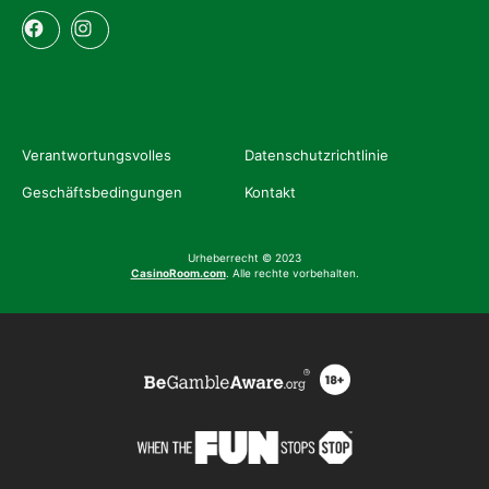
Verantwortungsvolles
Datenschutzrichtlinie
Geschäftsbedingungen
Kontakt
Urheberrecht © 2023
CasinoRoom.com
. Alle rechte vorbehalten.