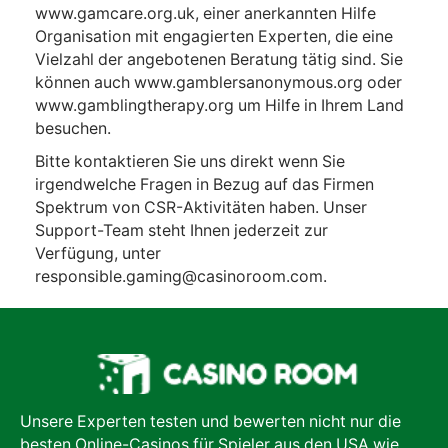
www.gamcare.org.uk, einer anerkannten Hilfe
Organisation mit engagierten Experten, die eine
Vielzahl der angebotenen Beratung tätig sind. Sie
können auch www.gamblersanonymous.org oder
www.gamblingtherapy.org um Hilfe in Ihrem Land
besuchen.
Bitte kontaktieren Sie uns direkt wenn Sie
irgendwelche Fragen in Bezug auf das Firmen
Spektrum von CSR-Aktivitäten haben. Unser
Support-Team steht Ihnen jederzeit zur
Verfügung, unter
responsible.gaming@casinoroom.com
.
Unsere Experten testen und bewerten nicht nur die
besten Online-Casinos für Spieler aus den USA wie