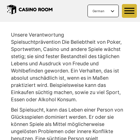
German
Unsere Verantwortung
Spielsuchtprävention Die Beliebtheit von Poker,
Sportwetten, Casino und andere Spiele wächst
stetig; sie sind fester Bestandteil des täglichen
Lebens und Ausdruck von Freude und
Wohlbefinden geworden. Ein Verhalten, das ist
absolut unschädlich ist, wenn es in Maßen
praktiziert wird. Beispielsweise kann das
Einkaufen süchtig machen, sowie zu viel Sport,
Essen oder Alkohol Konsum.
Bei Spielsucht, kann das Leben einer Person von
Glücksspielen dominiert werden. Er oder sie
können Spiele als Mittel möglicherweise
ungelösten Problemen oder innere Konflikte
benutzen. Eine süchtige Person spielt