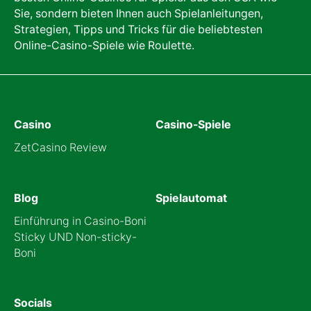
Sie, sondern bieten Ihnen auch Spielanleitungen,
Strategien, Tipps und Tricks für die beliebtesten
Online-Casino-Spiele wie Roulette.
Casino
Casino-Spiele
ZetCasino Review
Blog
Spielautomat
Einführung in Casino-Boni
Sticky UND Non-sticky-
Boni
Socials