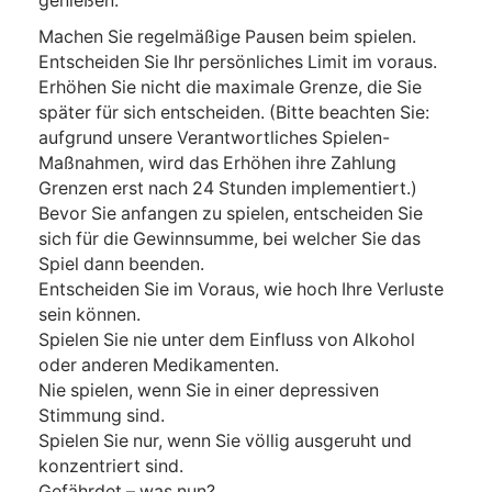
genießen:
Machen Sie regelmäßige Pausen beim spielen.
Entscheiden Sie Ihr persönliches Limit im voraus.
Erhöhen Sie nicht die maximale Grenze, die Sie
später für sich entscheiden. (Bitte beachten Sie:
aufgrund unsere Verantwortliches Spielen-
Maßnahmen, wird das Erhöhen ihre Zahlung
Grenzen erst nach 24 Stunden implementiert.)
Bevor Sie anfangen zu spielen, entscheiden Sie
sich für die Gewinnsumme, bei welcher Sie das
Spiel dann beenden.
Entscheiden Sie im Voraus, wie hoch Ihre Verluste
sein können.
Spielen Sie nie unter dem Einfluss von Alkohol
oder anderen Medikamenten.
Nie spielen, wenn Sie in einer depressiven
Stimmung sind.
Spielen Sie nur, wenn Sie völlig ausgeruht und
konzentriert sind.
Gefährdet – was nun?