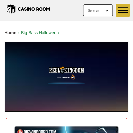
German
Home
»
Big Bass Halloween