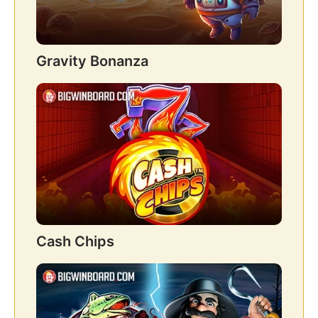
Gravity Bonanza
Cash Chips