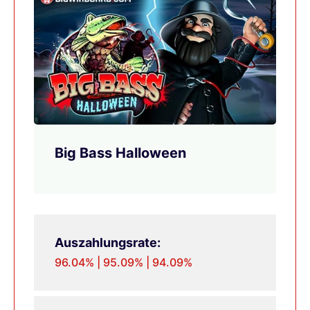
Big Bass Halloween
Auszahlungsrate:
96.04% | 95.09% | 94.09%