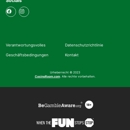
Socials
Verantwortungsvolles
Datenschutzrichtlinie
Geschäftsbedingungen
Kontakt
Urheberrecht © 2023
CasinoRoom.com
. Alle rechte vorbehalten.