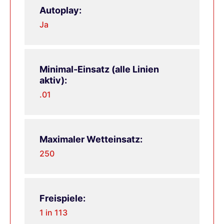
Autoplay:
Ja
Minimal-Einsatz (alle Linien
aktiv):
.01
Maximaler Wetteinsatz:
250
Freispiele:
1 in 113