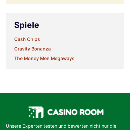
Spiele
Cash Chips
Gravity Bonanza
The Money Men Megaways
Unsere Experten testen und bewerten nicht nur die